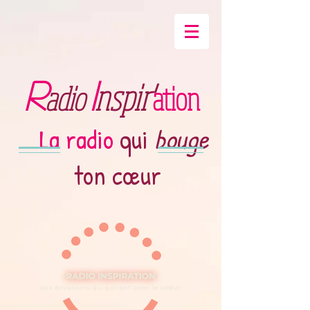
R
I
nspir'
adio
ation
La radio
qui
bouge
ton cœur