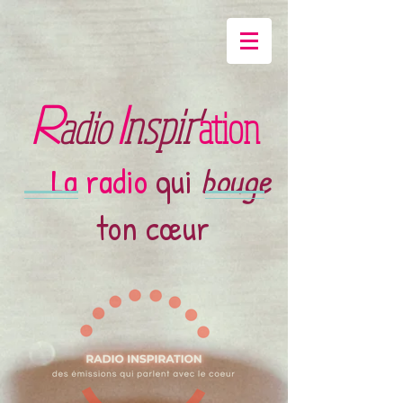
R
I
nspir'
adio
ation
La radio
qui
bouge
ton cœur