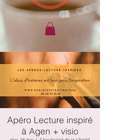
Apéro Lecture inspiré
à Agen + visio
mar. 16 mai
  |  
7 boulevard de la Liberté