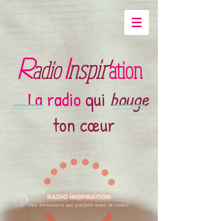
R
I
nspir'
adio
ation
La radio
qui
bouge
ton cœur