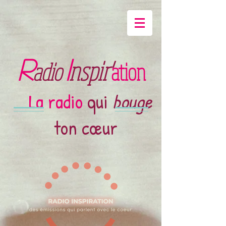
R
I
nspir'
adio
ation
La radio
qui
bouge
ton cœur