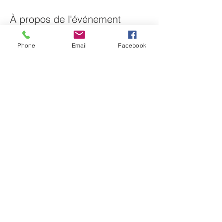
À propos de l'événement
En Visio ou sur place, écoutons ensemble 
Phone
Email
Facebook
un podcast de Café César,  puis 
échangeons autour du thème abordé. 
Ensuite nous pourrons même 
expérimenter un jeu de vie à la César ! 
Hâte de vous y retrouver autour d'un 
chocolat chaud ou d'un café gourmand :)
Contact : 06 40 93 55 91 / 
myriam.cimber@laposte.net
https://join.skype.com/NV2Ksrj7hKcM
Partager cet événement