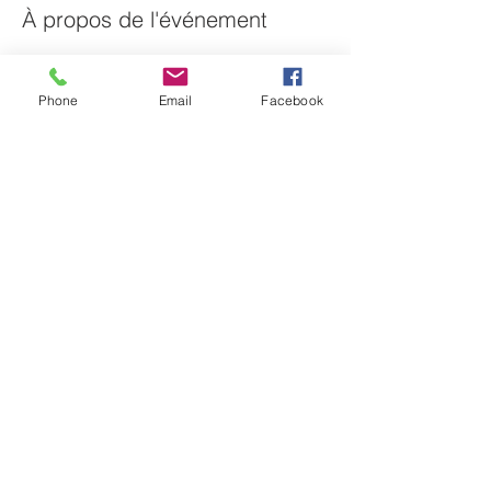
À propos de l'événement
Vous avez envie de réveiller le "César" qui 
sommeille en vous ?
Phone
Email
Facebook
Je vous invite à mon café lecture : une 
histoire, des jeux de lecture pour s'inspirer 
et créer, un moment de convivialité.
Une belle manière de se rencontrer et de 
vivre des moments simples mais riches.
Le principe : un atelier découverte  gratuit, 
puis participation au trimestre
Contact : 06 40 93 55 91 / 
myriam.cimber@laposte.net
Partager cet événement