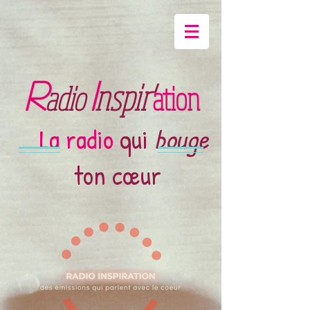
R
I
nspir'
adio
ation
La radio
qui
bouge
ton cœur