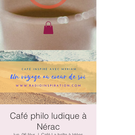
Café philo ludique à
Nérac
lun. 06 févr.
  |  
Café La boîte à Idées